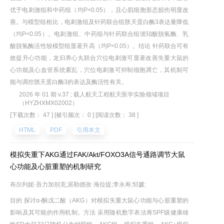
优于电刺激组和中药组（均P<0.05），且心肌细胞形态损伤明显改
善。与模型组相比，电刺激组及针药联合组胱天蛋白酶3表达量降低
（均P<0.05）。电刺激组、中药组与针药联合组琥珀酸脱氢酶、乳
酸脱氢酶活性较模型组显著升高（均P<0.05）。结论 针药联合可有
效提升心功能，龙归养心丸联合穴位电刺激可显著改善失重大鼠的
心功能及心血管系统紊乱，穴位电刺激可抑制细胞凋亡，其机制可
能与调控胱天蛋白酶3的表达及酶活性有关。
2026 年 01 期 v.37 ; 载人航天工程航天医学实验领域项目
（HYZHXMX02002）
[下载次数： 47 ]
[被引频次： 0 ]
[阅读次数： 38 ]
HTML
PDF
引用本文
模拟失重下AKG通过FAK/Akt/FOXO3A信号通路调节大鼠
心功能及心脏重塑的机制研究
布尔列妮·吾力加别克;居勒德孜·海拉提;李永寿;邹媛;
目的 探讨α-酮戊二酸（AKG）对模拟失重大鼠心功能与心脏重塑的
影响及其可能的作用机制。方法 采用随机数字表法将SPF级健康雄