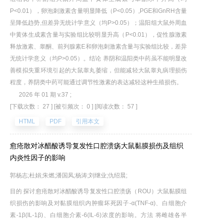
P<0.01），卵泡刺激素含量明显降低（P<0.05）,PGE和GnRH含量
呈降低趋势,但差异无统计学意义（均P>0.05）；温阳组大鼠外周血
中黄体生成素含量与实验组比较明显升高（P<0.01），促性腺激素
释放激素、睾酮、前列腺素E和卵泡刺激素含量与实验组比较，差异
无统计学意义（均P>0.05）。结论 养阴和温阳类中药虽不能明显改
善模拟失重环境引起的大鼠睾丸萎缩，但能减轻大鼠睾丸病理损伤
程度，养阴类中药可能通过调节性激素的表达减轻这种生殖损伤。
2026 年 01 期 v.37 ;
[下载次数： 27 ]
[被引频次： 0 ]
[阅读次数： 57 ]
HTML
PDF
引用本文
愈疮散对冰醋酸诱导复发性口腔溃疡大鼠黏膜损伤及组织
内炎性因子的影响
郭杨志;杜娟;朱燃;潘国凤;杨涛;刘继业;仇绍晨;
目的 探讨愈疮散对冰醋酸诱导复发性口腔溃疡（ROU）大鼠黏膜组
织损伤的影响及对黏膜组织内肿瘤坏死因子-α(TNF-α)、白细胞介
素-1β(IL-1β)、白细胞介素-6(IL-6)浓度的影响。方法 将雌雄各半