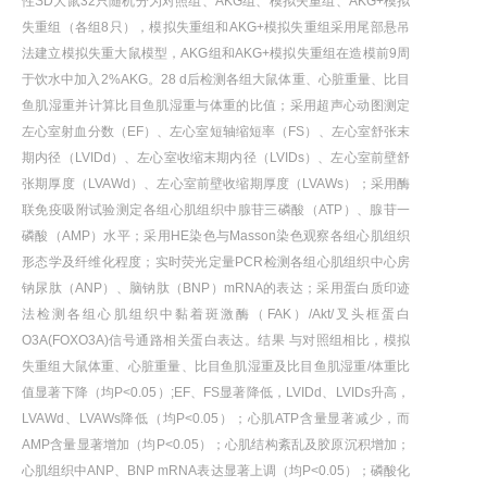
性SD大鼠32只随机分为对照组、AKG组、模拟失重组、AKG+模拟
失重组（各组8只），模拟失重组和AKG+模拟失重组采用尾部悬吊
法建立模拟失重大鼠模型，AKG组和AKG+模拟失重组在造模前9周
于饮水中加入2%AKG。28 d后检测各组大鼠体重、心脏重量、比目
鱼肌湿重并计算比目鱼肌湿重与体重的比值；采用超声心动图测定
左心室射血分数（EF）、左心室短轴缩短率（FS）、左心室舒张末
期内径（LVIDd）、左心室收缩末期内径（LVIDs）、左心室前壁舒
张期厚度（LVAWd）、左心室前壁收缩期厚度（LVAWs）；采用酶
联免疫吸附试验测定各组心肌组织中腺苷三磷酸（ATP）、腺苷一
磷酸（AMP）水平；采用HE染色与Masson染色观察各组心肌组织
形态学及纤维化程度；实时荧光定量PCR检测各组心肌组织中心房
钠尿肽（ANP）、脑钠肽（BNP）mRNA的表达；采用蛋白质印迹
法检测各组心肌组织中黏着斑激酶（FAK）/Akt/叉头框蛋白
O3A(FOXO3A)信号通路相关蛋白表达。结果 与对照组相比，模拟
失重组大鼠体重、心脏重量、比目鱼肌湿重及比目鱼肌湿重/体重比
值显著下降（均P<0.05）;EF、FS显著降低，LVIDd、LVIDs升高，
LVAWd、LVAWs降低（均P<0.05）；心肌ATP含量显著减少，而
AMP含量显著增加（均P<0.05）；心肌结构紊乱及胶原沉积增加；
心肌组织中ANP、BNP mRNA表达显著上调（均P<0.05）；磷酸化