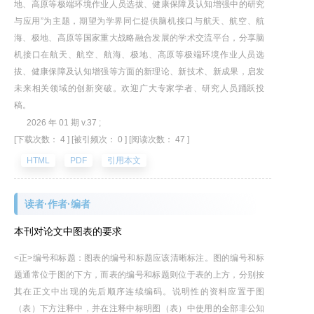
地、高原等极端环境作业人员选拔、健康保障及认知增强中的研究
与应用”为主题，期望为学界同仁提供脑机接口与航天、航空、航
海、极地、高原等国家重大战略融合发展的学术交流平台，分享脑
机接口在航天、航空、航海、极地、高原等极端环境作业人员选
拔、健康保障及认知增强等方面的新理论、新技术、新成果，启发
未来相关领域的创新突破。欢迎广大专家学者、研究人员踊跃投
稿。
2026 年 01 期 v.37 ;
[下载次数： 4 ]
[被引频次： 0 ]
[阅读次数： 47 ]
HTML
PDF
引用本文
读者·作者·编者
本刊对论文中图表的要求
<正>编号和标题：图表的编号和标题应该清晰标注。图的编号和标
题通常位于图的下方，而表的编号和标题则位于表的上方，分别按
其在正文中出现的先后顺序连续编码。说明性的资料应置于图
（表）下方注释中，并在注释中标明图（表）中使用的全部非公知