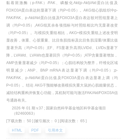
黏着斑激酶（p-FAK）/FAK、磷酸化Akt(p-Akt)/Akt蛋白比值及
FOXO3A蛋白表达则显著下调（均P<0.05）。AKG组心肌组织中p-
FAK/FAK、p-Akt/Akt蛋白比值及FOXO3A蛋白表达较对照组显著上
调（均P<0.05）,AKG组其余各项指标与对照组相比均无显著改变
（均P>0.05）。与模拟失重组相比，AKG+模拟失重组上述改变明
显改善，体重、心脏重量、比目鱼肌指标及比目鱼肌湿重/体重比值
显著升高（均P<0.05）;EF、FS显著升高而LVIDd、LVIDs显著下
降，LVAWd、LVAWs也显著回升（均P<0.05）;ATP含量显著增加，
AMP含量显著减少（均P<0.05）；心肌结构较为整齐，纤维化区域
明显减少；ANP、BNP mRNA表达显著下调（均P<0.05）;p-
FAK/FAK、p-Akt/Akt蛋白比值及FOXO3A蛋白表达显著上调（均
P<0.05）。结论 AKG干预能够改善模拟失重大鼠的心肌能量状态，
减轻结构重构并恢复心功能，其机制可能与激活FAK/Akt/FOXO3A信
号通路有关。
2026 年 01 期 v.37 ; 国家自然科学基金地区科学基金项目
（82460063）
[下载次数： 50 ]
[被引频次： 0 ]
[阅读次数： 65 ]
HTML
PDF
引用本文