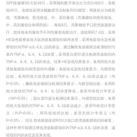
SPF级健康SD大鼠48只，采用随机数字表法分为空白组8只，造模
组40只。造模组采用冰醋酸诱导法制备ROU模型，再随机分为模型
组、壳聚糖组、愈疮散低、中、高剂量组（壳聚糖组和愈疮散低、
中、高剂量组合称用药组），每组8只。壳聚糖组予口腔溃疡凝胶治
疗，愈疮散各剂量组予不同剂量愈疮散治疗。连续用药7 d后，采用
HE染色观察各组大鼠溃疡黏膜组织病理改变，采用免疫组化染色观
察组织内TNF-α,IL-6,IL-1β的表达，通过酶联免疫吸附法检测组织匀
浆内TNF-α、IL-6、IL-1β浓度，采用蛋白质印迹法检测溃疡组织内
TNF-α、IL-6、IL-1β的表达。结果 HE染色结果显示，各用药组大鼠
溃疡黏膜组织病理损伤均缓解；免疫组化染色结果显示，与模型组
比较，各用药组大鼠溃疡组织TNF-α、IL-6、IL-1β表达减少（均
P<0.05）；酶联免疫吸附法检测结果显示，与模型组比较，各用药
组大鼠组织TNF-α、IL-6、IL-1β浓度降低，差异均有统计学意义
（均P<0.05）；蛋白质印迹法检测结果显示，与模型组比较，各用
药组大鼠组织内TNF-α、IL-6、IL-1β表达减少，差异均有统计学意
义（均P<0.05）；用药组组间比较，差异无统计学意义（均
P>0.05）。结论 愈疮散能促进ROU大鼠口腔溃疡黏膜组织的修复，
这种作用可能通过降低溃疡黏膜组织内TNF-α,IL-6,IL-1β的浓度、减
轻组织内的炎症反应来实现。