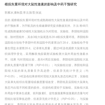
模拟失重环境对大鼠性激素的影响及中药干预研究
郭雁冰;潘秋霞;李洁;陈雪;张波;
目的 观察模拟失重环境对性成熟期雄性大鼠性激素的影响以及中药
的干预效果，为宇航员的生殖健康研究提供数据支持。方法 将48只
性成熟期健康SD雄性大鼠随机分为对照组、实验组、养阴组和温阳
组，除对照组外，其余3组大鼠尾悬吊28 d模拟失重环境。养阴组和
温阳组分别给予养阴中药和温阳中药灌胃治疗28 d，实验组给予等
量生理盐水灌胃28 d。记录睾丸质量，通过HE染色观察大鼠睾丸组
织病理学变化，采用酶联免疫吸附试验检测大鼠外周血性激素水
平。结果 与对照组比较，悬吊4周后实验组、养阴组和温阳组大鼠
的睾丸质量均显著下降（均P<0.01）；与实验组比较，养阴组和温
阳组大鼠的睾丸质量呈升高趋势，但差异无统计学意义（均
P>0.05）。HE染色结果表明对照组大鼠睾丸形态结构正常，实验组
大鼠睾丸组织出现萎缩或极度萎缩改变，养阴组及温阳组大鼠睾丸
形态均出现不同程度的损伤，但损伤程度轻于实验组。实验组大鼠
外周血中黄体生成素、前列腺素E、促性腺激素释放激素的含量与对
照组比较呈降低趋势，但差异无统计学意义（均P>0.05）。与实验
组相比，养阴组大鼠外周血中黄体生成素与睾酮水平升高（均