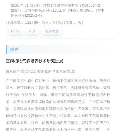
2026 年 01 期 v.37 ; 首都卫生发展科研专项（首发2024-2-
2087）; 北京中医药新时代125工程（托举）培训项目（京中
医药科字[2025]2号）
[下载次数： 122 ]
[被引频次： 0 ]
[阅读次数： 76 ]
HTML
PDF
引用本文
综述
空间植物气雾培养技术研究进展
唐永康;卞强;吴浩;王俊峰;张炜;李国靖;孙民政;
在空间受控生态生保系统中，植物不仅能为乘员提供食物、氧气和
净水，还可以吸收二氧化碳，再生氧气，去除微量有害气体，缓解
航天员的心理压力。因此，研究空间特殊环境条件下植物培养技
术，对于最大限度发挥植物的功能有着积极的意义。在空间栽培植
物，需要以最小的资源消耗获得最大的植物生产效率，而气雾培养
植物可以有效提高植物的生产能力和效率。本文梳理了气雾培养技
术的基本原理、特点、优势及其地面应用情况，探讨了空间应用的
可行性，重点分析了气雾培养技术中的水分供应（氧气供应）、养