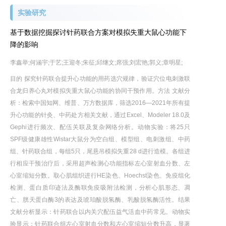
实验研究
基于数据挖掘探讨针药联合方案对模拟失重大鼠心功能下
降的影响
李鑫举;何涵宇;于艺;王迎冬;朱征;邱继文;席强;刘宏艳;郭义;章明星;
目的 探究针药联合提升心功能的用药选穴规律，验证穴位电刺激联
合龙归养心丸对模拟失重大鼠心功能的协同干预作用。方法 文献分
析：检索中国知网、维普、万方数据库，筛选2016—2021年所有提
升心功能的针灸、中药处方相关文献，通过Excel、Modeler 18.0及
Gephi进行频次、配伍关联及复杂网络分析。动物实验：将25只
SPF级健康雄性Wistar大鼠分为空白组、模型组、电刺激组、中药
组、针药联合组，每组5只，尾悬吊模拟失重28 d进行造模。各组进
行相应干预治疗后，采用超声检测心功能指标左心室射血分数、左
心室缩短分数。取心肌组织进行HE染色、Hoechst染色、免疫组化
检测、蛋白质印迹法及酶联免疫吸附法检测，分析心肌形态、凋
亡、胱天蛋白酶3的表达及琥珀酸脱氢酶、乳酸脱氢酶活性。结果
文献分析显示：针药联合以内关穴配伍益气活血中药常见。动物实
验显示：针药联合组左心室射血分数和左心室缩短分数升高，显著