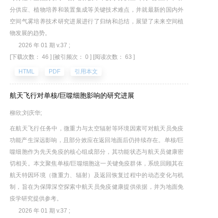
分供应、植物培养和装置集成等关键技术难点，并就最新的国内外
空间气雾培养技术研究进展进行了归纳和总结，展望了未来空间植
物发展的趋势。
2026 年 01 期 v.37 ;
[下载次数： 46 ]
[被引频次： 0 ]
[阅读次数： 63 ]
HTML
PDF
引用本文
航天飞行对单核/巨噬细胞影响的研究进展
柳欣;刘庆华;
在航天飞行任务中，微重力与太空辐射等环境因素可对航天员免疫
功能产生深远影响，且部分效应在返回地面后仍持续存在。单核/巨
噬细胞作为先天免疫的核心组成部分，其功能状态与航天员健康密
切相关。本文聚焦单核/巨噬细胞这一关键免疫群体，系统回顾其在
航天特因环境（微重力、辐射）及返回恢复过程中的动态变化与机
制，旨在为保障深空探索中航天员免疫健康提供依据，并为地面免
疫学研究提供参考。
2026 年 01 期 v.37 ;