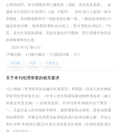
公用的缩写。本刊表格采用三横线表（顶线、表头线及底线），如
遇有合计或统计学处理行（t值、P值等），则在这行上面加一条分
界横线；表内数据要求同一指标有效位数一致，一般按标准差的1/3
确定有效位数。线条图应墨绘在白纸上，高与宽的比例以5︰7为
宜。若为计算机制图者，应提供激光打印图样。照片图要求有良好
的清晰度和对比度。
2026 年 01 期 v.37 ;
[下载次数： 1 ]
[被引频次： 0 ]
[阅读次数： 41 ]
HTML
PDF
引用本文
关于本刊伦理审查的相关要求
<正>根据《世界医学协会赫尔辛基宣言》和我国《涉及人的生物医
学研究伦理审查办法》《中华人民共和国实验动物管理条例（修订
草案征求意见稿）》的相关原则，对本刊所有来稿作以下要求：
一、凡是涉及人的生物医学研究，都需要获得志愿者、患者或家属
的知情同意，并通过伦理委员会审批及进行临床试验注册，并在文
章中注明“本研究已通过XX单位伦理委员会审批（伦理审查批准文
号：XXXXXX）”。