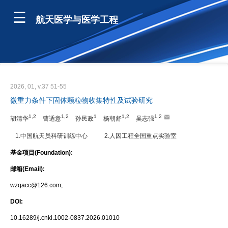
航天医学与医学工程
2026, 01, v.37 51-55
微重力条件下固体颗粒物收集特性及试验研究
1,2
1,2
1
1,2
1,2
胡清华
曹适意
孙民政
杨朝舒
吴志强
1.中国航天员科研训练中心
2.人因工程全国重点实验室
基金项目(Foundation):
邮箱(Email):
wzqacc@126.com;
DOI:
10.16289/j.cnki.1002-0837.2026.01010